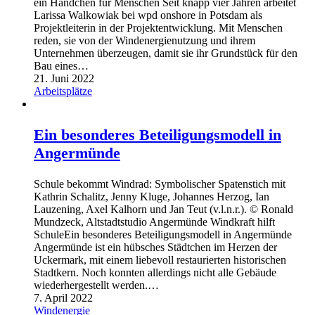
ein Händchen für Menschen Seit knapp vier Jahren arbeitet
Larissa Walkowiak bei wpd onshore in Potsdam als
Projektleiterin in der Projektentwicklung. Mit Menschen
reden, sie von der Windenergienutzung und ihrem
Unternehmen überzeugen, damit sie ihr Grundstück für den
Bau eines…
21. Juni 2022
Arbeitsplätze
Ein besonderes Beteiligungsmodell in
Angermünde
Schule bekommt Windrad: Symbolischer Spatenstich mit
Kathrin Schalitz, Jenny Kluge, Johannes Herzog, Ian
Lauzening, Axel Kalhorn und Jan Teut (v.l.n.r.). © Ronald
Mundzeck, Altstadtstudio Angermünde Windkraft hilft
SchuleEin besonderes Beteiligungsmodell in Angermünde
Angermünde ist ein hübsches Städtchen im Herzen der
Uckermark, mit einem liebevoll restaurierten historischen
Stadtkern. Noch konnten allerdings nicht alle Gebäude
wiederhergestellt werden.…
7. April 2022
Windenergie