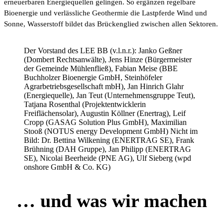
erneuerbaren Energiequellen gelingen. So ergänzen regelbare
Bioenergie und verlässliche Geothermie die Lastpferde Wind und
Sonne, Wasserstoff bildet das Brückenglied zwischen allen Sektoren.
Der Vorstand des LEE BB (v.l.n.r.): Janko Geßner
(Dombert Rechtsanwälte), Jens Hinze (Bürgermeister
der Gemeinde Mühlenfließ), Fabian Meise (BBE
Buchholzer Bioenergie GmbH, Steinhöfeler
Agrarbetriebsgesellschaft mbH), Jan Hinrich Glahr
(Energiequelle), Jan Teut (Unternehmensgruppe Teut),
Tatjana Rosenthal (Projektentwicklerin
Freiflächensolar), Augustin Köllner (Enertrag), Leif
Cropp (GASAG Solution Plus GmbH), Maximilian
Stooß (NOTUS energy Development GmbH) Nicht im
Bild: Dr. Bettina Wilkening (ENERTRAG SE), Frank
Brühning (DAH Gruppe), Jan Philipp (ENERTRAG
SE), Nicolai Beerheide (PNE AG), Ulf Sieberg (wpd
onshore GmbH & Co. KG)
… und was wir machen