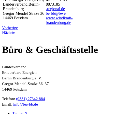
Landesverband Berlin-
8873185
Brandenburg
ed.lanoiger-
Gregor-Mendel-Straße 36
ewb@bb-eb
14469 Potsdam
www.windkraft-
brandenburg.de
Vorherige
Nächste
Büro & Geschäftsstelle
Landesverband
Erneuerbare Energien
Berlin Brandenburg e. V.
Gregor-Mendel-Straße 36–37
14469 Potsdam
Telefon:
(0331) 27342 884
Email:
ed.bb-eel@ofni
Twitter X