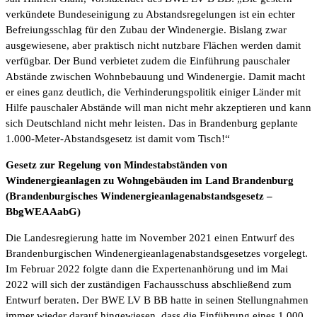
verkündete Bundeseinigung zu Abstandsregelungen ist ein echter
Befreiungsschlag für den Zubau der Windenergie. Bislang zwar
ausgewiesene, aber praktisch nicht nutzbare Flächen werden damit
verfügbar. Der Bund verbietet zudem die Einführung pauschaler
Abstände zwischen Wohnbebauung und Windenergie. Damit macht
er eines ganz deutlich, die Verhinderungspolitik einiger Länder mit
Hilfe pauschaler Abstände will man nicht mehr akzeptieren und kann
sich Deutschland nicht mehr leisten. Das in Brandenburg geplante
1.000-Meter-Abstandsgesetz ist damit vom Tisch!“
Gesetz zur Regelung von Mindestabständen von
Windenergieanlagen zu Wohngebäuden im Land Brandenburg
(Brandenburgisches Windenergieanlagenabstandsgesetz –
BbgWEAAabG)
Die Landesregierung hatte im November 2021 einen Entwurf des
Brandenburgischen Windenergieanlagenabstandsgesetzes vorgelegt.
Im Februar 2022 folgte dann die Expertenanhörung und im Mai
2022 will sich der zuständigen Fachausschuss abschließend zum
Entwurf beraten. Der BWE LV B BB hatte in seinen Stellungnahmen
immer wieder darauf hingewiesen, dass die Einführung eines 1.000