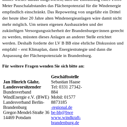
Meter Pauschalabstandes das Flächenpotenzial für die Windenergie
empfindlich einschränkt. Das Repowering von ungefähr ein Drittel
der heute über 20 Jahre alten Windenergieanlagen wäre damit nicht
mehr möglich. Um seinen eigenen Ausbauzielen und der
zukünftigen Versorgungssicherheit der Brandenburger:innen gerecht
zu werden, müssten dieses Anlagen an anderer Stelle errichtet
werden. Deshalb forderte der LV B BB eine ehrliche Diskussion und
empfahl – erst Klimaplan, dann Energiestrategie und dann die
Anpassung der Flächenpotenziale in Brandenburg.
Für weitere Fragen wenden Sie sich bitte an:
Geschäftsstelle
Jan Hinrich Glahr,
Sebastian Haase
Landesvorsitzender
Tel: 0331 27342-
Bundesverband
884
WindEnergie e.V. (BWE)
Mobil: 01577
Landesverband Berlin-
8873185
Brandenburg
ed.lanoiger-
Gregor-Mendel-Straße 36
ewb@bb-eb
14469 Potsdam
www.windkraft-
brandenburg.de